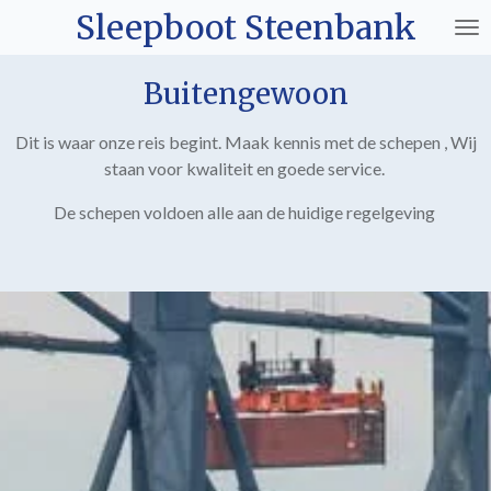
Sleepboot Steenbank
Ga
direct
naar
Buitengewoon
de
hoofdinhoud
Dit is waar onze reis begint. Maak kennis met de schepen , Wij
staan voor kwaliteit en goede service.
De schepen voldoen alle aan de huidige regelgeving