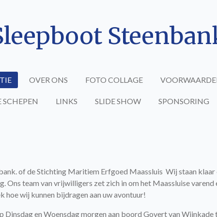
Sleepboot Steenban
TIE
OVER ONS
FOTO COLLAGE
VOORWAARDE
E SCHEPEN
LINKS
SLIDE SHOW
SPONSORING
nk. of de Stichting Maritiem Erfgoed Maassluis Wij staan klaar
g. Ons team van vrijwilligers zet zich in om het Maassluise varend
k hoe wij kunnen bijdragen aan uw avontuur!
n op Dinsdag en Woensdag morgen aan boord Govert van Wijnkade t