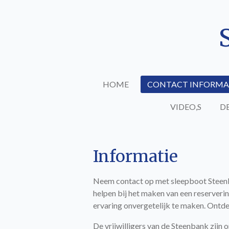
Ga
direct
naar
de
hoofdinhoud
HOME
CONTACT INFORMA
VIDEO,S
D
Informatie
Neem contact op met sleepboot Steenba
helpen bij het maken van een reserverin
ervaring onvergetelijk te maken. Ontde
De vrijwilligers van de Steenbank zij